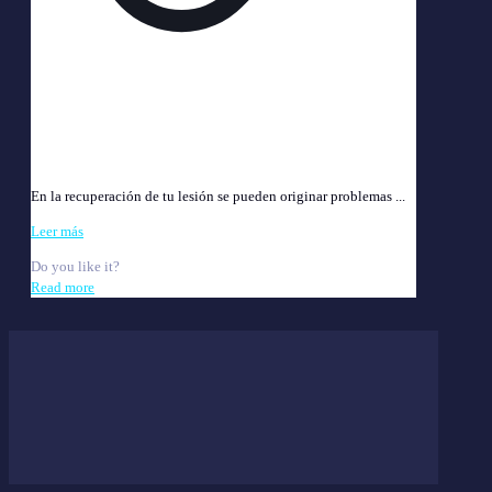
Solucionar Reclamos a la ART: Estrategias y Recursos
Útiles
En la recuperación de tu lesión se pueden originar problemas ...
Leer más
Do you like it?
Read more