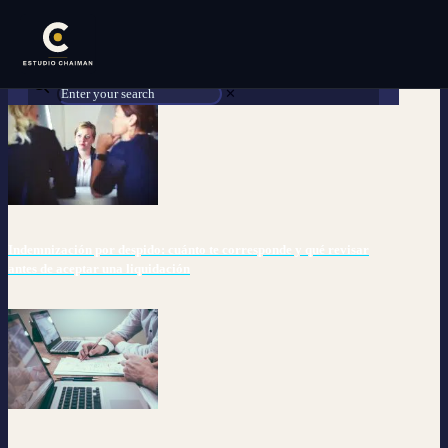
✕
Indemnización por despido: cuánto te corresponde y qué revisar
antes de aceptar una liquidación