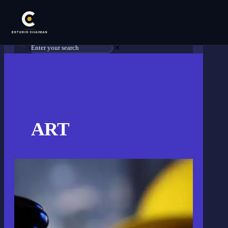
✕
ART