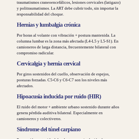
traumatismos craneoencefálicos, lesiones cervicales (latigazo)
y politraumatismos. La ART debe cubrir todo, sin importar la
responsabilidad del choque.
Hernias y lumbalgia crónica
Por horas al volante con vibración + postura mantenida. La
columna lumbar es la zona más afectada (L4-L5 y L5-S1). En
camioneros de larga distancia, frecuentemente bilateral con
compromiso radicular.
Cervicalgia y hernia cervical
Por giros sostenidos del cuello, observación de espejos,
posturas forzadas. C5-C6 y C6-C7 son los niveles más
afectados.
Hipoacusia inducida por ruido (HIR)
El ruido del motor + ambiente urbano sostenido durante años
genera pérdida auditiva bilateral. Especialmente en
camioneros y colectiveros.
Síndrome del túnel carpiano