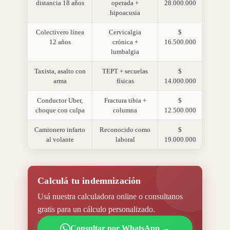
distancia 18 años
operada +
28.000.000
hipoacusia
Colectivero línea
Cervicalgia
$
12 años
crónica +
16.500.000
lumbalgia
Taxista, asalto con
TEPT + secuelas
$
arma
físicas
14.000.000
Conductor Uber,
Fractura tibia +
$
choque con culpa
columna
12.500.000
Camionero infarto
Reconocido como
$
al volante
laboral
19.000.000
Calculá tu indemnización
Usá nuestra calculadora online o consultanos
gratis para un cálculo personalizado.
Consultar por WhatsApp →