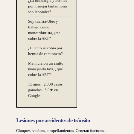
¿La lumbalgia y hernias
por manejar tantas horas
son laborales?
Soy taxista/Uber y
trabajo como
monotributista, ¿me
cubre la ART?
¿Cuánto se cobra por
hernia de camionero?
Me hicieron un asalto
manejando taxi, ¿qué
cubre la ART?
15 años · 2.300 casos
ganados · 5.0★ en
Google
Lesiones por accidentes de tránsito
Choques, vuelcos, atropellamientos. Generan fracturas,