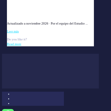
Accidente Obra y Construcción 2026: Cómo Cobrar la
ART | Guía
Actualizado a noviembre 2026 · Por el equipo del Estudio ...
Leer más
Do you like it?
Read more