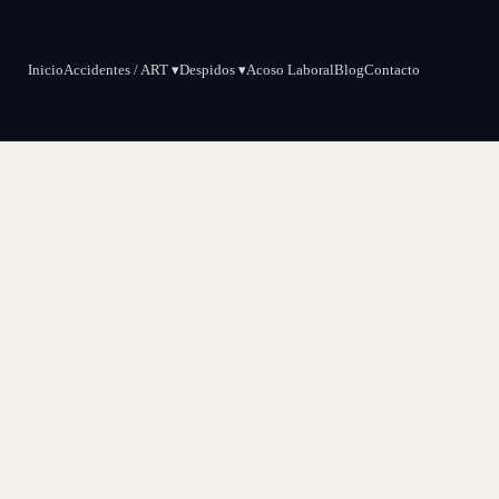
Inicio
Accidentes / ART ▾
Despidos ▾
Acoso Laboral
Blog
Contacto