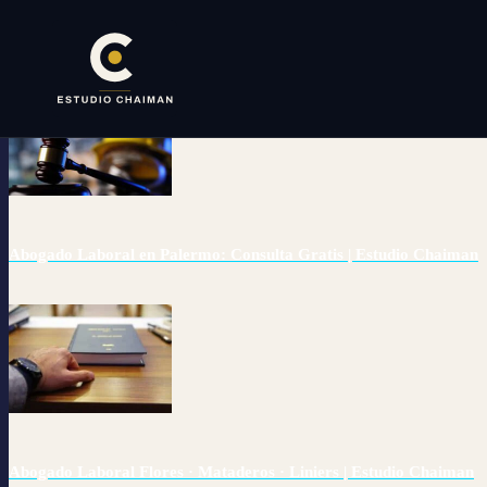
✕
Abogado Laboral en Palermo: Consulta Gratis | Estudio Chaiman
Abogado Laboral Flores · Mataderos · Liniers | Estudio Chaiman